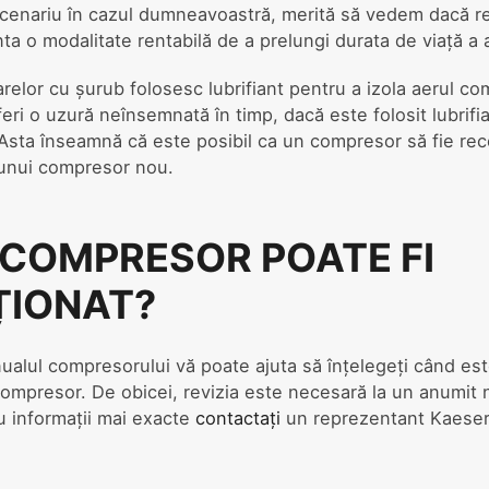
scenariu în cazul dumneavoastră, merită să vedem dacă r
ta o modalitate rentabilă de a prelungi durata de viață a 
elor cu șurub folosesc lubrifiant pentru a izola aerul com
ri o uzură neînsemnată în timp, dacă este folosit lubrifi
. Asta înseamnă că este posibil ca un compresor să fie rec
 unui compresor nou.
 COMPRESOR POATE FI
ȚIONAT?
ualul compresorului vă poate ajuta să înțelegeți când este
compresor. De obicei, revizia este necesară la un anumit
u informații mai exacte
contactați
un reprezentant Kaeser