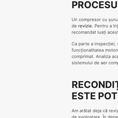
PROCESUL
Un compresor cu șurub
de
revizie
. Pentru a în
recomandat luați acest
Ca parte a inspecției, 
funcționalitatea motoru
comprimat. Analiza aces
sistemului de aer com
RECONDI
ESTE POT
Am arătat deja că revi
de exploatare. În depe