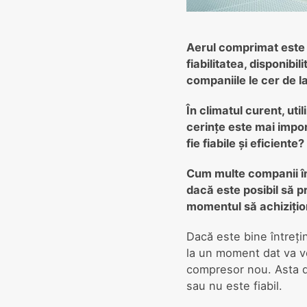
Aerul comprimat este 
fiabilitatea, disponibi
companiile le cer de la
În climatul curent, ut
cerințe este mai impo
fie fiabile și eficient
Cum multe companii în 
dacă este posibil să p
momentul să achizițio
Dacă este bine întreți
la un moment dat va ve
compresor nou. Asta d
sau nu este fiabil.