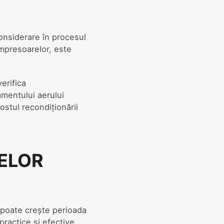
nsiderare în procesul
ompresoarelor, este
erifica
damentului aerului
ostul recondiționării
ELOR
e poate crește perioada
practice și efective