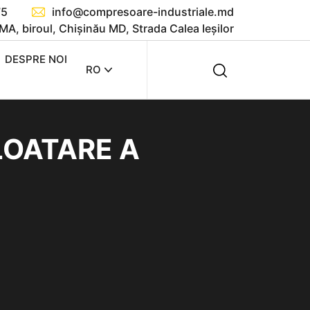
75
info@compresoare-industriale.md
MA, biroul, Chișinău MD, Strada Calea Ieşilor
DESPRE NOI
RO
LOATARE A