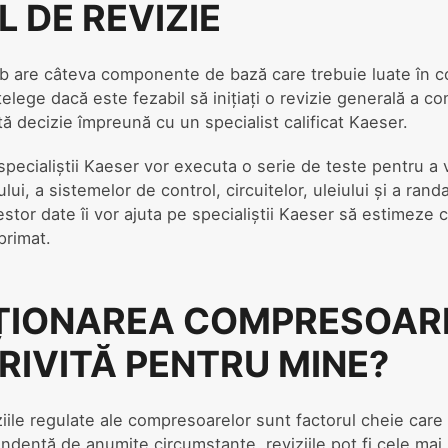
 DE REVIZIE
 are câteva componente de bază care trebuie luate în co
țelege dacă este fezabil să inițiați o revizie generală a c
ă decizie împreună cu un specialist calificat Kaeser.
specialiștii Kaeser vor executa o serie de teste pentru a v
lui, a sistemelor de control, circuitelor, uleiului și a ran
tor date îi vor ajuta pe specialiștii Kaeser să estimeze c
primat.
ȚIONAREA COMPRESOAR
RIVITĂ PENTRU MINE?
ziile regulate ale compresoarelor sunt factorul cheie car
ndență de anumite circumstanțe, reviziile pot fi cele mai 