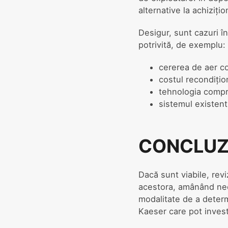
alternative la achiziț
Desigur, sunt cazuri î
potrivită, de exemplu:
cererea de aer co
costul recondițio
tehnologia compr
sistemul existent
CONCLUZ
Dacă sunt viabile, rev
acestora, amânând nec
modalitate de a determ
Kaeser care pot invest