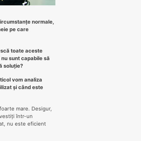
 circumstanțe normale,
heie pe care
ască toate aceste
 nu sunt capabile să
ă soluție?
ticol vom analiza
lizat și când este
foarte mare. Desigur,
estiți într-un
t, nu este eficient