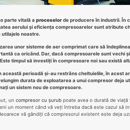
o parte vitală a
proceselor
de producere în industrii. În
litatea aerului și eficiența compresoarelor sunt atribute c
 utilajele noastre.
ilizarea unor sisteme de aer comprimat care să îndepline
rtantă ca oricând. Dar, dacă compresoarele sunt vechi și
e? Este timpul să investiți în compresoare noi sau există alt
această perioadă și-au restrâns cheltuielile, în acest ar
relungim durata de exploatarea a unui compresor deja uti
nați un sistem nou de compresoare.
nut, un
compresor cu șurub
poate avea o durată de viață 
ni un moment când vă veți întreba dacă este cazul să inv
eoarece vă gândiți că compresorul existent este deja uza