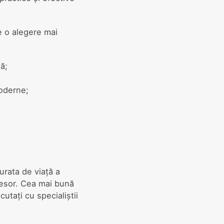
e o alegere mai
ă;
moderne;
urata de viață a
resor. Cea mai bună
utați cu specialiștii