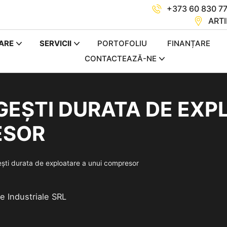
+373 60 830 7
ARTI
ARE
SERVICII
PORTOFOLIU
FINANȚARE
CONTACTEAZĂ-NE
EȘTI DURATA DE EXP
ESOR
ști durata de exploatare a unui compresor
 Industriale SRL