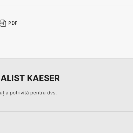
PDF
IALIST KAESER
uția potrivită pentru dvs.