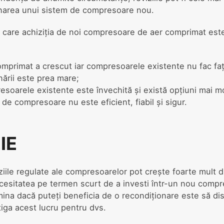
ionarea unui sistem de compresoare nou.
n care achiziția de noi compresoare de aer comprimat est
mprimat a crescut iar compresoarele existente nu fac faț
nării este prea mare;
esoarele existente este învechită și există opțiuni mai 
 de compresoare nu este eficient, fiabil și sigur.
IE
iziile regulate ale compresoarelor pot crește foarte mult d
esitatea pe termen scurt de a investi într-un nou comp
ina dacă puteți beneficia de o recondiționare este să disc
iga acest lucru pentru dvs.