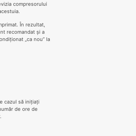
evizia compresorului
acestuia.
primat. În rezultat,
ant recomandat și a
ondiționat „ca nou” la
 cazul să inițiați
 număr de ore de
.