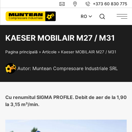
+373 60 830 775
RO
KAESER MOBILAIR M27 / M31
Pagina principală
»
Articole
»
Kaeser MOBILAIR M27 / M31
Autor:
Muntean Compresoare Industriale SRL
Cu renumitul SIGMA PROFILE. Debit de aer de la 1,90
la 3,15 m³/min.