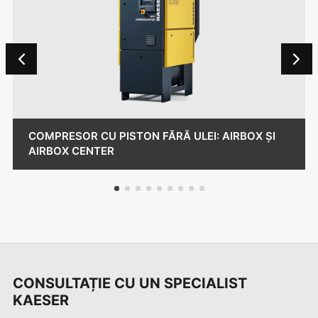
COMPRESOR CU PISTON FĂRĂ ULEI: AIRBOX ȘI
AIRBOX CENTER
1
2
3
4
5
6
7
8
9
CONSULTAȚIE CU UN SPECIALIST
KAESER