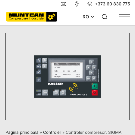
+373 60 830 775
RO
Pagina principală
»
Controler
»
Controler compresor: SIGMA