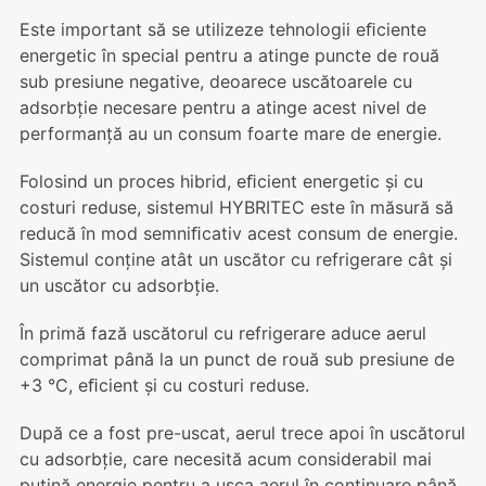
Este important să se utilizeze tehnologii eﬁciente
energetic în special pentru a atinge puncte de rouă
sub presiune negative, deoarece uscătoarele cu
adsorbție necesare pentru a atinge acest nivel de
performanță au un consum foarte mare de energie.
Folosind un proces hibrid, eﬁcient energetic și cu
costuri reduse, sistemul HYBRITEC este în măsură să
reducă în mod semniﬁcativ acest consum de energie.
Sistemul conține atât un uscător cu refrigerare cât și
un uscător cu adsorbție.
În primă fază uscătorul cu refrigerare aduce aerul
comprimat până la un punct de rouă sub presiune de
+3 °C, eﬁcient și cu costuri reduse.
După ce a fost pre-uscat, aerul trece apoi în uscătorul
cu adsorbție, care necesită acum considerabil mai
puțină energie pentru a usca aerul în continuare până