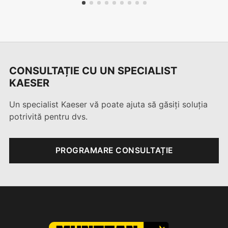
1
2
3
4
5
6
7
8
9
CONSULTAȚIE CU UN SPECIALIST
KAESER
Un specialist Kaeser vă poate ajuta să găsiți soluția
potrivită pentru dvs.
PROGRAMARE CONSULTAȚIE