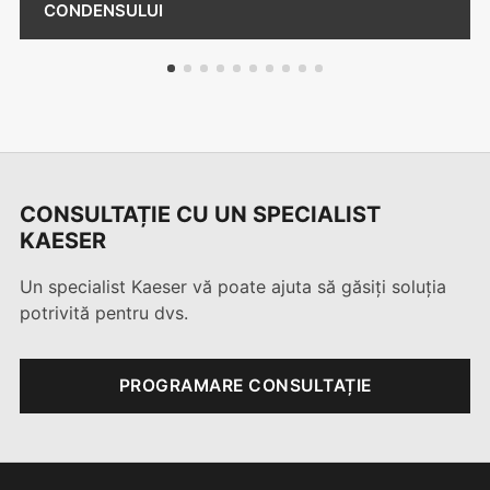
CONDENSULUI
1
2
3
4
5
6
7
8
9
10
CONSULTAȚIE CU UN SPECIALIST
KAESER
Un specialist Kaeser vă poate ajuta să găsiți soluția
potrivită pentru dvs.
PROGRAMARE CONSULTAȚIE