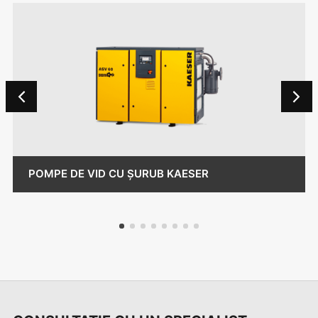
POMPE DE VID CU ȘURUB KAESER
1
2
3
4
5
6
7
8