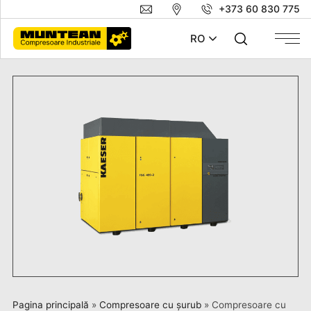
+373 60 830 775
RO
Pagina principală
»
Compresoare cu șurub
»
Compresoare cu