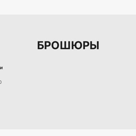
БРОШЮРЫ
ки
0