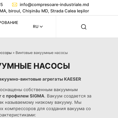
75
info@compresoare-industriale.md
MA, biroul, Chișinău MD, Strada Calea Ieşilor
РОВАНИЕ
RU
ессоры
»
Винтовые вакуумные насосы
УУМНЫЕ НАСОСЫ
вакуумно-винтовые агрегаты KAESER
 оснащены собственным вакуумным
r с профилем SIGMA
. Вакуум создается за
так называемому низкому вакууму. Мы
х компрессоров для создания вакуума со
рактеристиками: