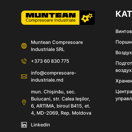
КА
Винто
Поршн
Muntean Compresoare
Industriale SRL
Возду
+373 60 830 775
Подгот
воздух
info@compresoare-
industriale.md
Хранен
Центра
mun. Chişinău, sec.
управл
Buiucani, str. Calea Ieşilor,
6, ARTIMA, biroul B415, et.
4, MD-2069, Rep. Moldova
Linkedin