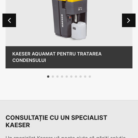
KAESER AQUAMAT PENTRU TRATAREA
CONDENSULUI
1
2
3
4
5
6
7
8
9
10
CONSULTAȚIE CU UN SPECIALIST
KAESER