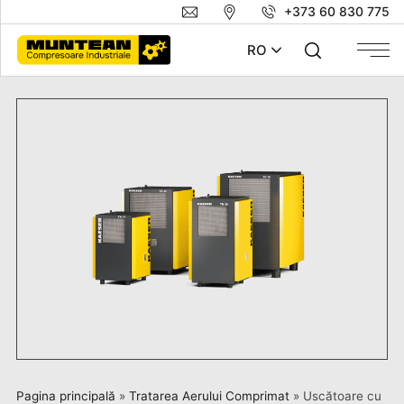
+373 60 830 775
RO
Pagina principală
»
Tratarea Aerului Comprimat
»
Uscătoare cu