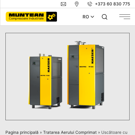
+373 60 830 775
RO
Pagina principală
»
Tratarea Aerului Comprimat
»
Uscătoare cu