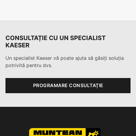
1
2
3
4
5
6
7
8
9
10
CONSULTAȚIE CU UN SPECIALIST
KAESER
Un specialist Kaeser vă poate ajuta să găsiți soluția
potrivită pentru dvs.
PROGRAMARE CONSULTAȚIE