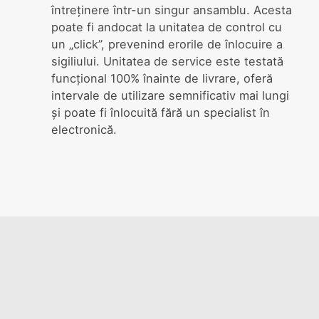
întreținere într-un singur ansamblu. Acesta
poate fi andocat la unitatea de control cu
un „click”, prevenind erorile de înlocuire a
sigiliului. Unitatea de service este testată
funcțional 100% înainte de livrare, oferă
intervale de utilizare semnificativ mai lungi
și poate fi înlocuită fără un specialist în
electronică.