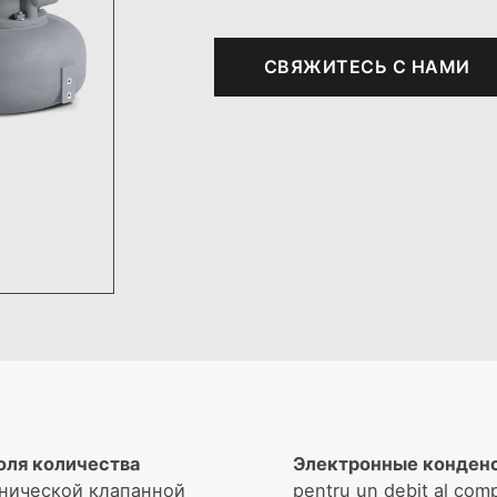
СВЯЖИТЕCЬ C НАМИ
оля количества
Электронные конден
анической клапанной
pentru un debit al com