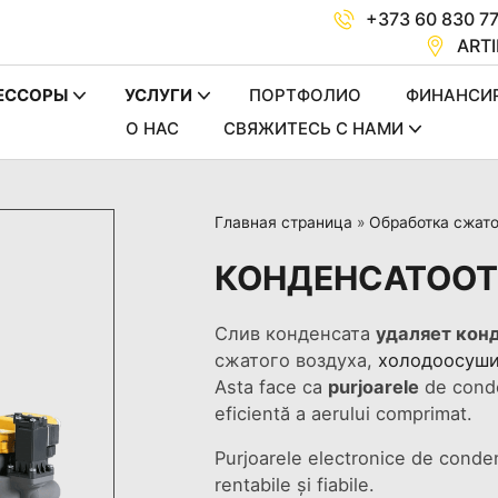
+373 60 830 7
ARTI
ЕССОРЫ
УСЛУГИ
ПОРТФОЛИО
ФИНАНСИ
О НАС
СВЯЖИТЕCЬ C НАМИ
Главная страница
»
Обработка сжато
КОНДЕНСАТОО
Слив конденсата
удаляет кон
сжатого воздуха,
холодоосуши
Asta face ca
purjoarele
de conde
eficientă a aerului comprimat.
Purjoarele electronice de cond
rentabile și fiabile.