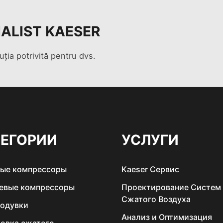
IALIST KAESER
uția potrivită pentru dvs.
ТЕГОРИИ
УСЛУГИ
вые компрессоры
Kaeser Сервис
евые компрессоры
Проектирование Систем
Сжатого Воздуха
ходувки
Анализ и Оптимизация