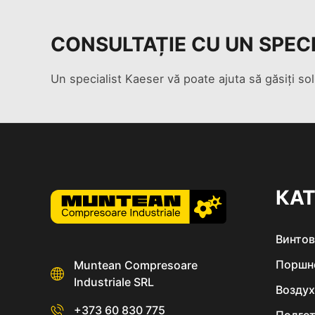
CONSULTAȚIE CU UN SPEC
Un specialist Kaeser vă poate ajuta să găsiți sol
КА
Винто
Поршн
Muntean Compresoare
Industriale SRL
Возду
+373 60 830 775