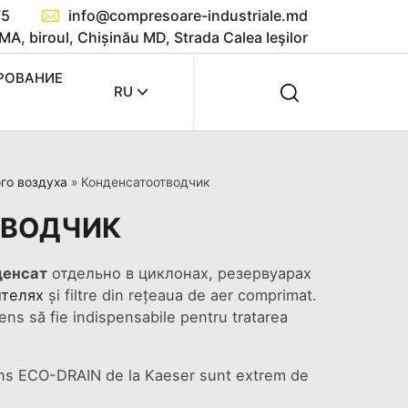
75
info@compresoare-industriale.md
MA, biroul, Chișinău MD, Strada Calea Ieşilor
РОВАНИЕ
RU
го воздуха
»
Конденсатоотводчик
ТВОДЧИК
денсат
отдельно в циклонах, резервуарах
телях
și filtre din rețeaua de aer comprimat.
ns să fie indispensabile pentru tratarea
ens ECO-DRAIN de la Kaeser sunt extrem de