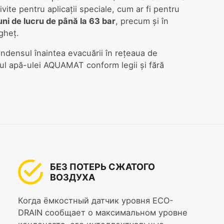
vite pentru aplicații speciale, cum ar fi pentru
uni de lucru de până la 63 bar
, precum și în
gheț.
condensul înaintea evacuării în rețeaua de
ul apă-ulei AQUAMAT conform legii și fără
БЕЗ ПОТЕРЬ СЖАТОГО
ВОЗДУХА
Когда ёмкостный датчик уровня ECO-
DRAIN сообщает о максимальном уровне