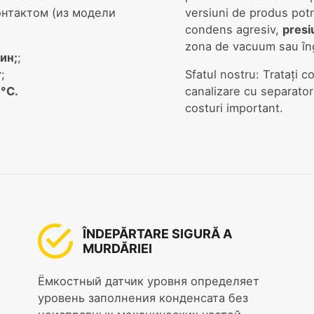
нтактом (из модели
versiuni de produs potri
condens agresiv,
presi
zona de vacuum sau în
мин;
;
r
;
Sfatul nostru: Tratați 
°C.
canalizare cu separator
costuri important.
ÎNDEPĂRTARE SIGURĂ A
MURDĂRIEI
Ёмкостный датчик уровня определяет
уровень заполнения конденсата без